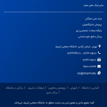
سایر لینک های مفید
بنیاد ملی نخبگان
پرسمان دانشگاهیان
پایگاه مجلات تخصصی نور
پرتال جامع علوم انسانی
تهران، خیابان آزادی، دانشگاه صنعتی شریف
02166005110 , 02166164701
02166005110
۱۴۵۸۸۸۹۶۹۴
cis@sharif.edu
آشنایی با دانشگاه
آموزش
پژوهش و فناوری
فرهنگ در شریف
زندگی در دانشگاه
پرتال خبری
کلیه حقوق مادی و معنوی این وب سایت متعلق به دانشگاه صنعتی شریف می‌باشد.