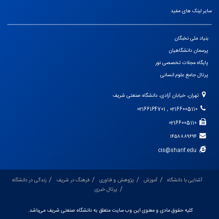
سایر لینک های مفید
بنیاد ملی نخبگان
پرسمان دانشگاهیان
پایگاه مجلات تخصصی نور
پرتال جامع علوم انسانی
تهران، خیابان آزادی، دانشگاه صنعتی شریف
02166005110 , 02166164701
02166005110
۱۴۵۸۸۸۹۶۹۴
cis@sharif.edu
آشنایی با دانشگاه
آموزش
پژوهش و فناوری
فرهنگ در شریف
زندگی در دانشگاه
پرتال خبری
کلیه حقوق مادی و معنوی این وب سایت متعلق به دانشگاه صنعتی شریف می‌باشد.