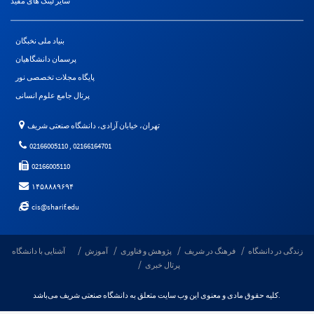
سایر لینک های مفید
بنیاد ملی نخبگان
پرسمان دانشگاهیان
پایگاه مجلات تخصصی نور
پرتال جامع علوم انسانی
تهران، خیابان آزادی، دانشگاه صنعتی شریف
02166005110 , 02166164701
02166005110
۱۴۵۸۸۸۹۶۹۴
cis@sharif.edu
زندگی در دانشگاه
فرهنگ در شریف
پژوهش و فناوری
آموزش
آشنایی با دانشگاه
پرتال خبری
کلیه حقوق مادی و معنوی این وب سایت متعلق به دانشگاه صنعتی شریف می‌باشد.