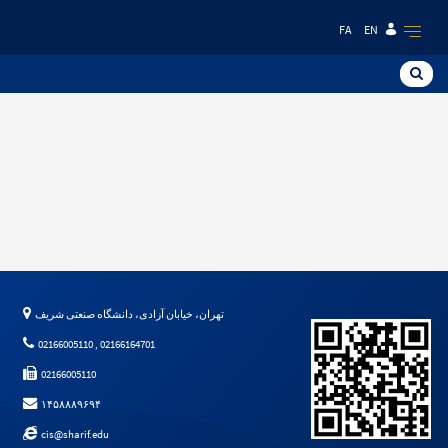
FA
EN
تهران، خیابان آزادی، دانشگاه صنعتی شریف
02166005110 , 02166164701
02166005110
۱۴۵۸۸۸۹۶۹۴
cis@sharif.edu