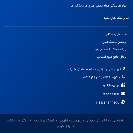
نهاد نمایندگی مقام معظم رهبری در دانشگاه ها
سایر لینک های مفید
بنیاد ملی نخبگان
پرسمان دانشگاهیان
پایگاه مجلات تخصصی نور
پرتال جامع علوم انسانی
تهران، خیابان آزادی، دانشگاه صنعتی شریف
02166005110 , 02166164701
02166005110
۱۴۵۸۸۸۹۶۹۴
cis@sharif.edu
آشنایی با دانشگاه
آموزش
پژوهش و فناوری
فرهنگ در شریف
زندگی در دانشگاه
پرتال خبری