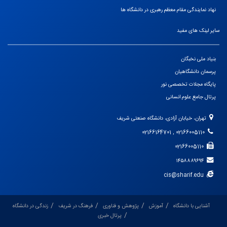
نهاد نمایندگی مقام معظم رهبری در دانشگاه ها
سایر لینک های مفید
بنیاد ملی نخبگان
پرسمان دانشگاهیان
پایگاه مجلات تخصصی نور
پرتال جامع علوم انسانی
تهران، خیابان آزادی، دانشگاه صنعتی شریف
02166005110 , 02166164701
02166005110
۱۴۵۸۸۸۹۶۹۴
cis@sharif.edu
آشنایی با دانشگاه
آموزش
پژوهش و فناوری
فرهنگ در شریف
زندگی در دانشگاه
پرتال خبری