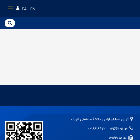
FA
EN
تهران، خیابان آزادی، دانشگاه صنعتی شریف
02166005110 , 02166164701
02166005110